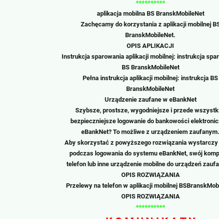
**********
aplikacja mobilna BS
BranskMobileNet
Zachęcamy do korzystania z aplikacji mobilnej B
Bransk
MobileNet
.
OPIS APLIKACJI
Instrukcja sparowania aplikacji mobilnej:
instrukcja spa
BS
Bransk
MobileNet
Pełna instrukcja aplikacji mobilnej:
instrukcja BS
Bransk
MobileNet
Urządzenie zaufane w
eBankNet
Szybsze, prostsze, wygodniejsze i przede wszyst
bezpieczniejsze logowanie do bankowości elektronic
eBankNet
? To możliwe z urządzeniem zaufanym
Aby skorzystać z powyższego rozwiązania wystarczy
podczas logowania do systemu
eBankNet
, swój komp
telefon lub inne urządzenie mobilne do urządzeń zauf
OPIS ROZWIĄZANIA
Przelewy na telefon w
aplikacji mobilnej BSBranskMob
OPIS ROZWIĄZANIA
**********