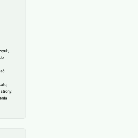
wych;
do
wać
katu;
strony;
enia