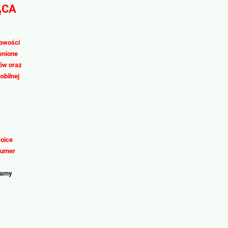
ĄCA
kowości
enione
ów oraz
obilnej
oice
 numer
iamy