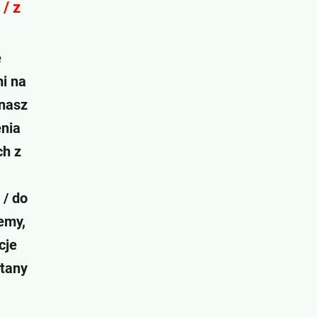
/ z
ę
i na
 nasz
nia
ch z
 / do
emy,
cje
Stany