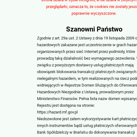
przeglądarki, oznacza to, że cookies nie zostały jesz
poprawnie wyczyszczone.
Szanowni Państwo
Zgodnie z art. 29a ust. 2 Ustawy z dnia 19 listopada 2009 
hazardowych zakazane jest uczestniczenie w grach haza
organizowanych przez sieć Internet przez podmioty, które
prowadzą taką działalność bez wymaganego zezwolenia.
związku z powyższym dostawcy usług płatniczych mają
obowiązek blokowania transakcji płatniczych związanych
nielegalnym hazardem, w tym realizowanych na rzecz po
widniejących w Rejestrze Domen Służących do Oferowani
Hazardowych Niezgodnie z Ustawą, prowadzonym przez
Ministerstwo Finansów. Pełna lista nazw domen wpisany
Rejestru jest dostępna na stronie:
https://hazard.mf.gov.pl
Niedozwolone jest zatem wykorzystywanie kart płatniczyc
innych instrumentów bądź usług płatniczych oferowanych
Bank Spółdzielczy w Brańsku do dokonywania transakcji