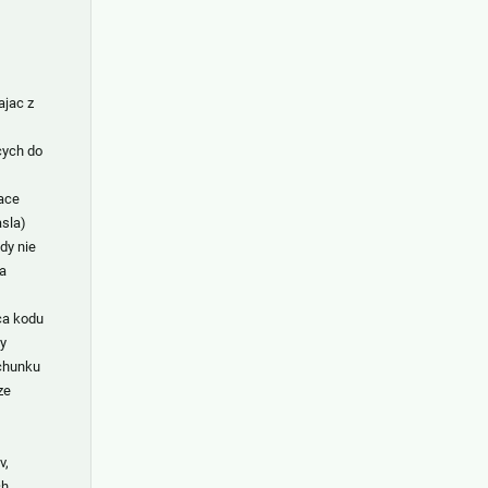
ajac z
cych do
ace
asla)
dy nie
a
ca kodu
y
chunku
ze
v,
ch