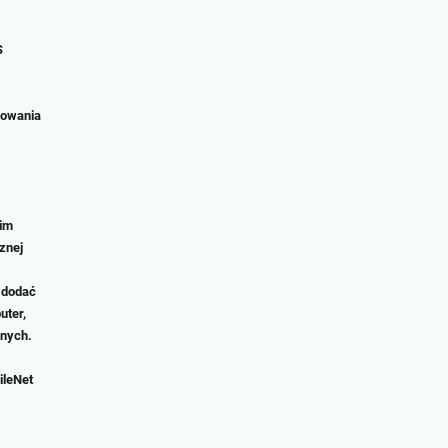
S
rowania
kim
znej
.
 dodać
uter,
anych.
ileNet