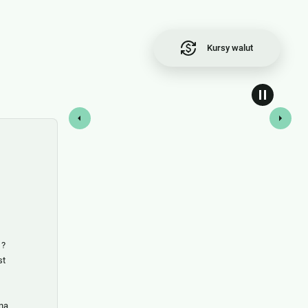
Kursy walut
 ?
st
 na