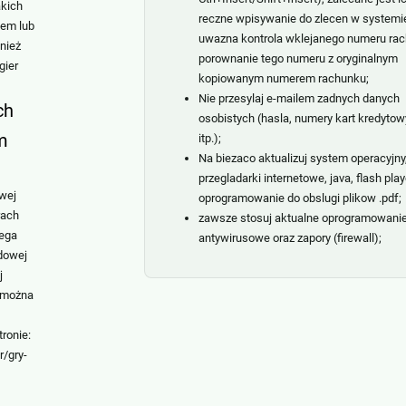
akich
reczne wpisywanie do zlecen w systemi
iem lub
uwazna kontrola wklejanego numeru rac
nież
porownanie tego numeru z oryginalnym
gier
kopiowanym numerem rachunku;
Nie przesylaj e-mailem zadnych danych
ch
osobistych (hasla, numery kart kredyto
m
itp.);
Na biezaco aktualizuj system operacyjny
przegladarki internetowe, java, flash play
owej
oprogramowanie do obslugi plikow .pdf;
rach
zawsze stosuj aktualne oprogramowani
lega
antywirusowe oraz zapory (firewall);
rdowej
j
e można
ronie:
r/gry-