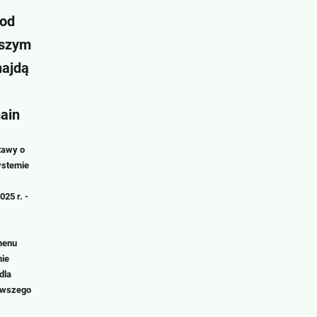
 od
lszym
najdą
ain
tawy o
ystemie
25 r. -
menu
nie
dla
rwszego