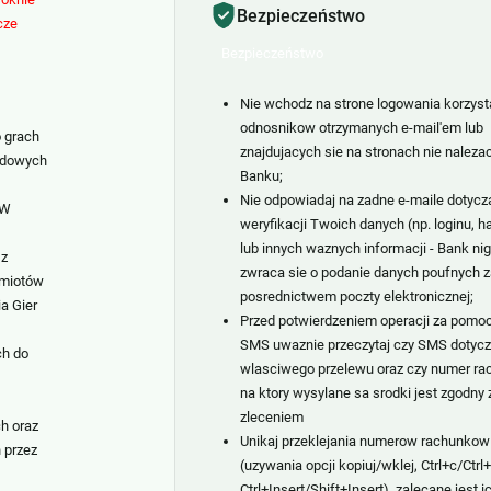
Bezpieczeństwo
cze
Bezpieczeństwo
Nie wchodz na strone logowania korzyst
odnosnikow otrzymanych e-mail'em lub
o grach
znajdujacych sie na stronach nie naleza
rdowych
Banku;
Nie odpowiadaj na zadne e-maile dotycz
 W
weryfikacji Twoich danych (np. loginu, h
lub innych waznych informacji - Bank nig
 z
zwraca sie o podanie danych poufnych z
dmiotów
posrednictwem poczty elektronicznej;
a Gier
Przed potwierdzeniem operacji za pomo
SMS uwaznie przeczytaj czy SMS dotycz
ch do
wlasciwego przelewu oraz czy numer ra
na ktory wysylane sa srodki jest zgodny 
zleceniem
h oraz
Unikaj przeklejania numerow rachunkow
 przez
(uzywania opcji kopiuj/wklej, Ctrl+c/Ctrl+
Ctrl+Insert/Shift+Insert), zalecane jest i