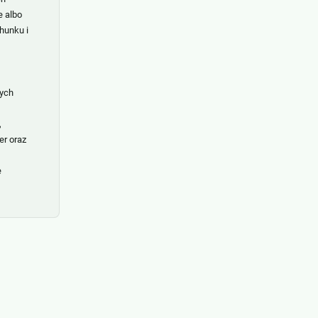
e albo
hunku i
wych
,
er oraz
e