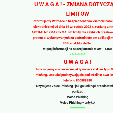
U W A G A ! - ZMIANA DOTYCZ
LIMITÓW
Informujemy W trosce o bezpieczeństwo klientów ban
elektronicznej od dnia 19 września 2022 r. zostaną zmi
AKTUALNE i MAKSYMALNE limity dla szybkich przelew
płatności wykonywanych za pośrednictwem aplikacji m
BSBrańskMobileNet.
więcej informacji na naszej stronie
www
– LINK
**********
U W A G A !
Informujemy o wzmożonej aktywności ataków typu V
Phishing. Oszuści podszywają sie pod infolinię SGB i
telefonu 800888888
Czym jest Voice
Phishing
i jak go uniknąć przedstaw
poniżej:
Voice
Phishing
Voice
Phishing
– artykuł
**********