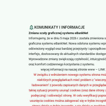
KOMUNIKATY I INFORMACJE
Zmiana szaty graficznej systemu eBankNet
Informujemy, że w dniu 5 maja 2026 r. została zmieniona 
graficzna systemu eBankNet. Nowa odsłona systemu wp
odświeżony wygląd oraz bardziej przejrzysty i uporządko
interfejs, dostosowany do aktualnych standardów dostęp
Wprowadzone zmiany zwiększają czytelność, intuicyjność
oraz komfort codziennego korzystania z systemu.
więcej informacji na naszej stronie
www
– LINK
W związku z wdrożeniem nowego systemu strona moż
niektórych przeglądarkach mieć problem z "wieczn
ładowaniem" z powodu zapisanych danych w przegląda
takiej sytuacji prosimy usunąć cookies (oraz dane strony 
podręczną) i odświeżyć stronę. W celu weryfikacji pop
usunięcia cookies można zalogować się w trybie incognito
strona działa w trybie incognito, a nie działa w zwykłym