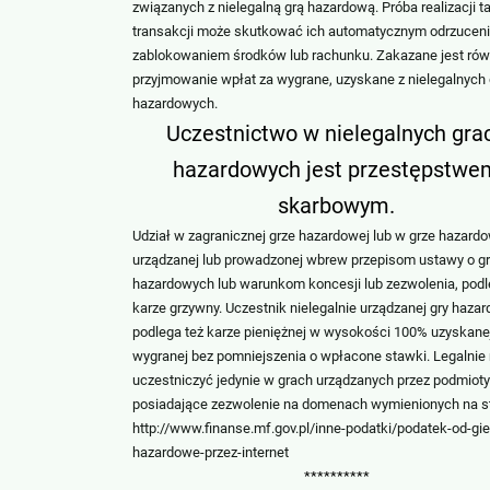
związanych z nielegalną grą hazardową. Próba realizacji t
transakcji może skutkować ich automatycznym odrzucen
zablokowaniem środków lub rachunku. Zakazane jest rów
przyjmowanie wpłat za wygrane, uzyskane z nielegalnych 
hazardowych.
Uczestnictwo w nielegalnych gra
hazardowych jest przestępstwe
skarbowym.
Udział w zagranicznej grze hazardowej lub w grze hazard
urządzanej lub prowadzonej wbrew przepisom ustawy o g
hazardowych lub warunkom koncesji lub zezwolenia, pod
karze grzywny. Uczestnik nielegalnie urządzanej gry haza
podlega też karze pieniężnej w wysokości 100% uzyskane
wygranej bez pomniejszenia o wpłacone stawki. Legalni
uczestniczyć jedynie w grach urządzanych przez podmioty
posiadające zezwolenie na domenach wymienionych na st
http://www.finanse.mf.gov.pl/inne-podatki/podatek-od-gie
hazardowe-przez-internet
**********