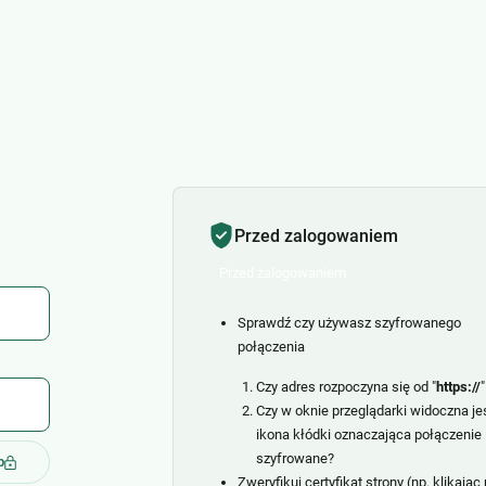
Przed zalogowaniem
Przed zalogowaniem
Sprawdź czy używasz szyfrowanego
połączenia
Czy adres rozpoczyna się od "
https://
"
Czy w oknie przeglądarki widoczna je
ikona kłódki oznaczająca połączenie
szyfrowane?
p
Zweryfikuj certyfikat strony (np. klikając